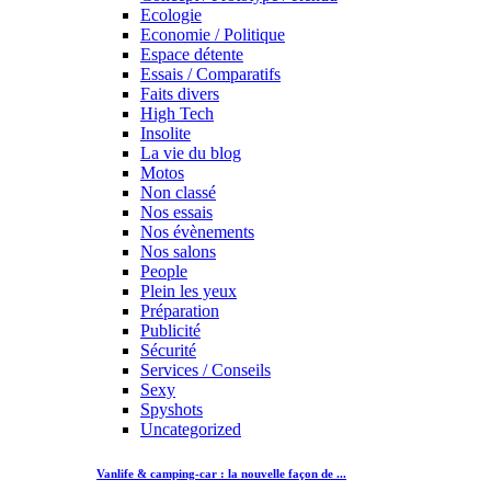
Ecologie
Economie / Politique
Espace détente
Essais / Comparatifs
Faits divers
High Tech
Insolite
La vie du blog
Motos
Non classé
Nos essais
Nos évènements
Nos salons
People
Plein les yeux
Préparation
Publicité
Sécurité
Services / Conseils
Sexy
Spyshots
Uncategorized
Vanlife & camping-car : la nouvelle façon de ...