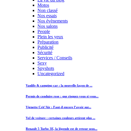
Motos
Non classé
Nos essais
Nos évènements
Nos salons
People
Plein les yeux
Préparation
Publicité
Sécurité
Services / Conseils
Sexy
Spyshots
Uncategorized
Vanlife & camping-car : la nouvelle façon de ...
Permis de conduire rose : que risquez-vous si vous...
Vignette Crit’Air : Faut-il encore l’avoir sur...
Vol de voiture : certaines couleurs attirent plus ...
Renault 5 Turbo 3E, la légende est de retour sous...