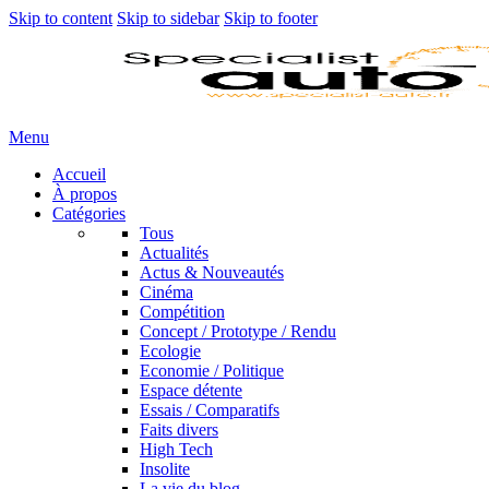
Skip to content
Skip to sidebar
Skip to footer
Menu
Accueil
À propos
Catégories
Tous
Actualités
Actus & Nouveautés
Cinéma
Compétition
Concept / Prototype / Rendu
Ecologie
Economie / Politique
Espace détente
Essais / Comparatifs
Faits divers
High Tech
Insolite
La vie du blog