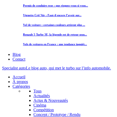
Permis de conduire rose : que risquez-vous si vous...
Vignette Crit’Air : Faut-il encore l’avoir sur...
Vol de voiture : certaines couleurs attirent plus ...
Renault 5 Turbo 3E, la légende est de retour sous...
Vols de voitures en France : une tendance inquiét...
Blog
Contact
Specialist auto
Le blog auto, qui met le turbo sur l’info automobile.
Accueil
À propos
Catégories
Tous
Actualités
Actus & Nouveautés
Cinéma
Compétition
Concept / Prototype / Rendu