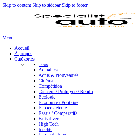
Skip to content
Skip to sidebar
Skip to footer
Menu
Accueil
À propos
Catégories
Tous
Actualités
Actus & Nouveautés
Cinéma
Compétition
Concept / Prototype / Rendu
Ecologie
Economie / Politique
Espace détente
Essais / Comparatifs
Faits divers
High Tech
Insolite
La vie du blog