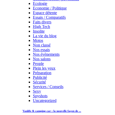
Ecologie
Economie / Politique
Espace détente
Essais / Comparatifs
Faits divers
High Tech
Insolite
La vie du blog
Motos
Non classé
Nos essais
Nos évènements
Nos salons
People
Plein les yeux
Préparation
Publicité
Sécurité
Services / Conseils
Sexy
Spyshots
Uncategorized
Vanlife & camping-car : la nouvelle façon de ...