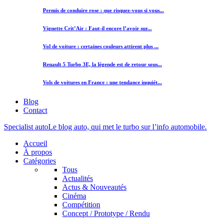
Permis de conduire rose : que risquez-vous si vous...
Vignette Crit’Air : Faut-il encore l’avoir sur...
Vol de voiture : certaines couleurs attirent plus ...
Renault 5 Turbo 3E, la légende est de retour sous...
Vols de voitures en France : une tendance inquiét...
Blog
Contact
Specialist auto
Le blog auto, qui met le turbo sur l’info automobile.
Accueil
À propos
Catégories
Tous
Actualités
Actus & Nouveautés
Cinéma
Compétition
Concept / Prototype / Rendu