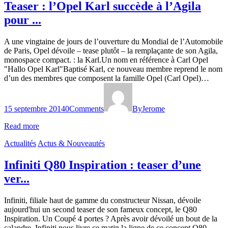
Teaser : l’Opel Karl succède à l’Agila
pour ...
A une vingtaine de jours de l’ouverture du Mondial de l’Automobile
de Paris, Opel dévoile – tease plutôt – la remplaçante de son Agila,
monospace compact. : la Karl.Un nom en référence à Carl Opel
"Hallo Opel Karl"Baptisé Karl, ce nouveau membre reprend le nom
d’un des membres que composent la famille Opel (Carl Opel)…
15 septembre 2014
0
Comments
By
Jerome
Read more
Actualités
Actus & Nouveautés
Infiniti Q80 Inspiration : teaser d’une
ver...
Infiniti, filiale haut de gamme du constructeur Nissan, dévoile
aujourd'hui un second teaser de son fameux concept, le Q80
Inspiration. Un Coupé 4 portes ? Après avoir dévoilé un bout de la
calandre, Infiniti nous livre ce matin la ligne de ce concept Q80