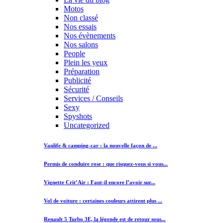
Motos
Non classé
Nos essais
Nos évènements
Nos salons
People
Plein les yeux
Préparation
Publicité
Sécurité
Services / Conseils
Sexy
Spyshots
Uncategorized
Vanlife & camping-car : la nouvelle façon de ...
Permis de conduire rose : que risquez-vous si vous...
Vignette Crit’Air : Faut-il encore l’avoir sur...
Vol de voiture : certaines couleurs attirent plus ...
Renault 5 Turbo 3E, la légende est de retour sous...