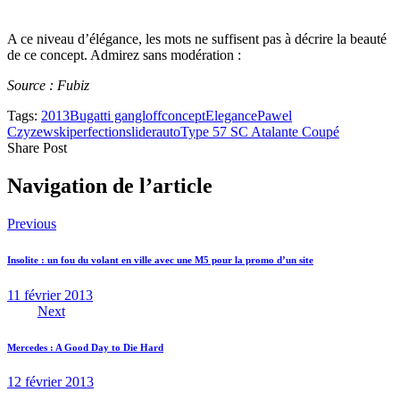
A ce niveau d’élégance, les mots ne suffisent pas à décrire la beauté
de ce concept. Admirez sans modération :
Source : Fubiz
Tags:
2013
Bugatti gangloff
concept
Elegance
Pawel
Czyzewski
perfection
sliderauto
Type 57 SC Atalante Coupé
Share Post
Navigation de l’article
Previous
Insolite : un fou du volant en ville avec une M5 pour la promo d’un site
11 février 2013
Next
Mercedes : A Good Day to Die Hard
12 février 2013