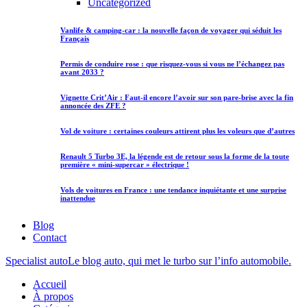
Uncategorized
Vanlife & camping-car : la nouvelle façon de voyager qui séduit les
Français
Permis de conduire rose : que risquez-vous si vous ne l’échangez pas
avant 2033 ?
Vignette Crit’Air : Faut-il encore l’avoir sur son pare-brise avec la fin
annoncée des ZFE ?
Vol de voiture : certaines couleurs attirent plus les voleurs que d’autres
Renault 5 Turbo 3E, la légende est de retour sous la forme de la toute
première « mini-supercar » électrique !
Vols de voitures en France : une tendance inquiétante et une surprise
inattendue
Blog
Contact
Specialist auto
Le blog auto, qui met le turbo sur l’info automobile.
Accueil
À propos