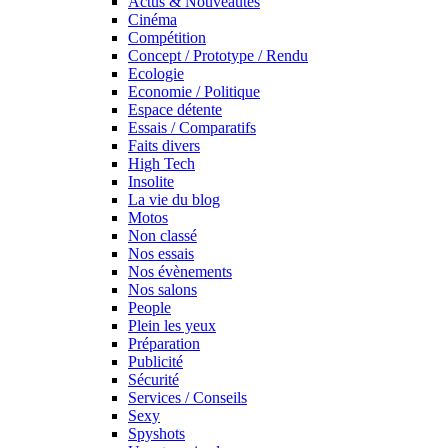
Actus & Nouveautés
Cinéma
Compétition
Concept / Prototype / Rendu
Ecologie
Economie / Politique
Espace détente
Essais / Comparatifs
Faits divers
High Tech
Insolite
La vie du blog
Motos
Non classé
Nos essais
Nos évènements
Nos salons
People
Plein les yeux
Préparation
Publicité
Sécurité
Services / Conseils
Sexy
Spyshots