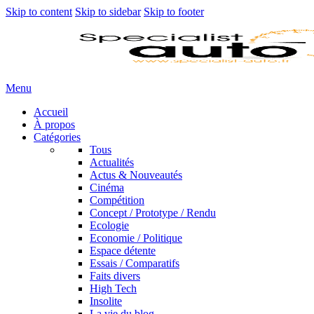
Skip to content
Skip to sidebar
Skip to footer
Menu
Accueil
À propos
Catégories
Tous
Actualités
Actus & Nouveautés
Cinéma
Compétition
Concept / Prototype / Rendu
Ecologie
Economie / Politique
Espace détente
Essais / Comparatifs
Faits divers
High Tech
Insolite
La vie du blog