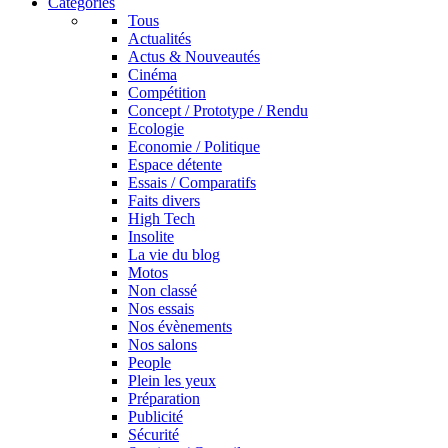
Catégories
Tous
Actualités
Actus & Nouveautés
Cinéma
Compétition
Concept / Prototype / Rendu
Ecologie
Economie / Politique
Espace détente
Essais / Comparatifs
Faits divers
High Tech
Insolite
La vie du blog
Motos
Non classé
Nos essais
Nos évènements
Nos salons
People
Plein les yeux
Préparation
Publicité
Sécurité