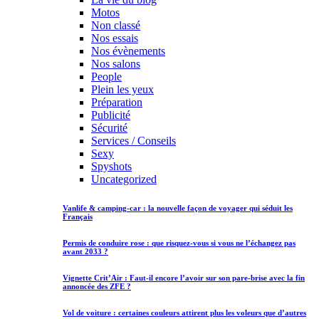
Motos
Non classé
Nos essais
Nos évènements
Nos salons
People
Plein les yeux
Préparation
Publicité
Sécurité
Services / Conseils
Sexy
Spyshots
Uncategorized
Vanlife & camping-car : la nouvelle façon de voyager qui séduit les
Français
Permis de conduire rose : que risquez-vous si vous ne l’échangez pas
avant 2033 ?
Vignette Crit’Air : Faut-il encore l’avoir sur son pare-brise avec la fin
annoncée des ZFE ?
Vol de voiture : certaines couleurs attirent plus les voleurs que d’autres