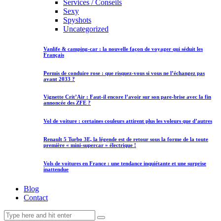
Services / Conseils
Sexy
Spyshots
Uncategorized
Vanlife & camping-car : la nouvelle façon de voyager qui séduit les
Français
Permis de conduire rose : que risquez-vous si vous ne l’échangez pas
avant 2033 ?
Vignette Crit’Air : Faut-il encore l’avoir sur son pare-brise avec la fin
annoncée des ZFE ?
Vol de voiture : certaines couleurs attirent plus les voleurs que d’autres
Renault 5 Turbo 3E, la légende est de retour sous la forme de la toute
première « mini-supercar » électrique !
Vols de voitures en France : une tendance inquiétante et une surprise
inattendue
Blog
Contact