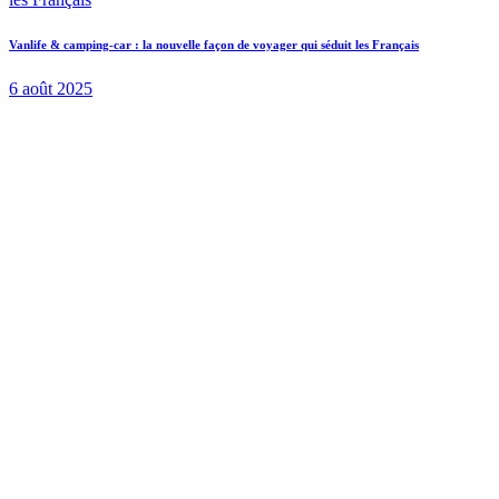
Vanlife & camping-car : la nouvelle façon de voyager qui séduit les Français
6 août 2025